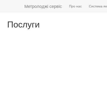
Метролоджі сервіс
Про нас
Система як
Послуги