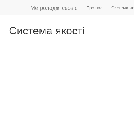
Метролоджі сервіс
Про нас
Система як
Система якості