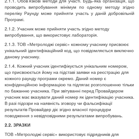
2.1.1.
Обов’язкові методи для участі. Будь-яка організація, що
проводить випробування мінімум по одному методу згідно
переліку Раунду може прийняти участь у даній добровільній
Програмі.
2.1.2
. Учасник може прийняти участь
згідно методу
випробування, що використовує лабораторія.
2.1.3.
ТОВ «Метролоджі сервіс» кожному учаснику присвоює
унікальний ідентифікаційний код, що повідомляється виключно
даному учаснику.
2.1.4. Кожний учасник ідентифікується унікальним номером,
що присвоюється йому на підставі заявки на реєстрацію для
кожного раунду програми окремо. Даний номер є
конфіденційною інформацією та підлягає розголошенню тільки
по бажанню учасника. При звітуванні перед Провайдером
учасник має вказувати даний номер як ідентифікацію учасника.
В разі підозри на наявність зговору чи фальсифікації
результатів Провайдер діє згідно власної процедури
поводження з невідповідними результатами випробувань.
2.2. ЗРАЗКИ
ТОВ «Метролоджі сервіс» використовує підрядників для