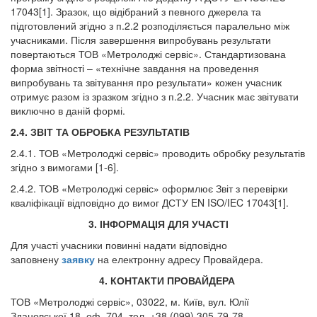
17043[1]. Зразок, що відібраний з певного джерела та
підготовлений згідно з п.2.2 розподіляється паралельно між
учасниками. Після завершення випробувань результати
повертаються ТОВ «Метролоджі сервіс». Стандартизована
форма звітності – «технічне завдання на проведення
випробувань та звітування про результати» кожен учасник
отримує разом із зразком згідно з п.2.2. Учасник має звітувати
виключно в даній формі.
2.4. ЗВІТ ТА ОБРОБКА РЕЗУЛЬТАТІВ
2.4.1. ТОВ «Метролоджі сервіс» проводить обробку результатів
згідно з вимогами [1-6].
2.4.2. ТОВ «Метролоджі сервіс» оформлює Звіт з перевірки
кваліфікації відповідно до вимог ДСТУ EN ISO/IEC 17043
[1]
.
3. ІНФОРМАЦІЯ ДЛЯ УЧАСТІ
Для участі учасники повинні надати відповідно
заповнену
заявку
на електронну адресу Провайдера.
4. КОНТАКТИ ПРОВАЙДЕРА
ТОВ «Метролоджі сервіс», 03022, м. Київ, вул. Юлії
Здановської 18, оф. 704.
тел. +38 (099) 305-79-78