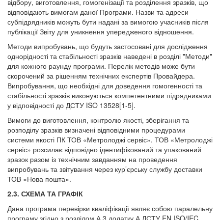
відбору, виготовлення, гомогенізації та розділення зразків, що
відповідають вимогам даної Програми. Назви та адреси
субпідрядників можуть бути надані за вимогою учасників після
публікації Звіту для уникнення упередженого відношення.
Методи випробувань, що будуть застосовані для дослідження
однорідності та стабільності зразків наведені в розділі "Методи"
для кожного раунду програми. Перелік методів може бути
скорочений за рішенням технічних експертів Провайдера.
Випробування, що необхідні для доведення гомогенності та
стабільності зразків виконуються компетентними підрядниками
у відповідності до ДСТУ ISO 13528[1-5].
Вимоги до виготовлення, контролю якості, зберігання та
розподілу зразків визначені відповідними процедурами
системи якості ПК ТОВ «Метролоджі сервіс». ТОВ «Метролоджі
сервіс» розсилає відповідно ідентифікований та упакований
зразок разом із технічним завданням на проведення
випробувань та звітування через кур’єрську службу доставки
ТОВ «Нова пошта».
2.3. СХЕМА ТА ГРАФІК
Дана програма перевірки кваліфікації являє собою паралельну
програму згідно з розділом А.3 додатку А ДСТУ EN ISO/IEC