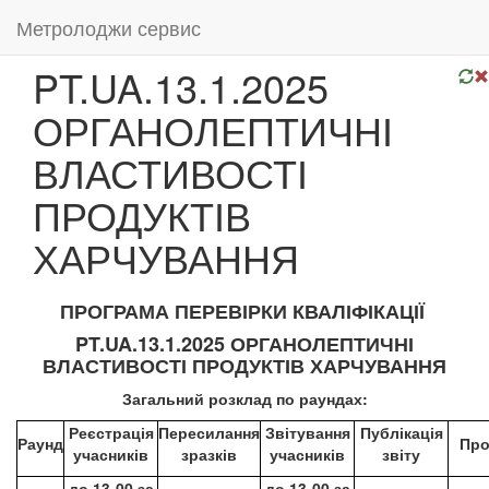
Метролоджи сервис
PT.UA.13.1.2025
ОРГАНОЛЕПТИЧНІ
ВЛАСТИВОСТІ
ПРОДУКТІВ
ХАРЧУВАННЯ
ПРОГРАМА ПЕРЕВІРКИ КВАЛІФІКАЦІЇ
PT.UA.13.1.2025 ОРГАНОЛЕПТИЧНІ
ВЛАСТИВОСТІ ПРОДУКТІВ ХАРЧУВАННЯ
Загальний розклад по раундах:
Реєстрація
Пересилання
Звітування
Публікація
Раунд
Про
учасників
зразків
учасників
звіту
до 13-00 за
до 13-00 за