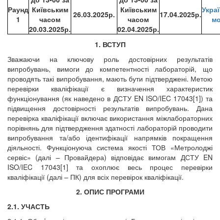
Раунд
Київським
Київським
Укра
26.03.2025р.
17.04.2025р.
1
часом
часом
м
20
.03.2025р.
02
.04.2025р.
1. ВСТУП
Зважаючи на ключову роль достовірних результатів
випробувань, вимоги до компетентності лабораторій, що
проводять такі випробування, мають бути підтверджені. Метою
перевірки кваліфікації є визначення характеристик
функціонування (як наведено в ДСТУ EN ISO/IEC 17043[1]) та
підвищення достовірності результатів випробувань. Дана
перевірка кваліфікації включає використання міжлабораторних
порівнянь для підтвердження здатності лабораторій проводити
випробування та/або ідентифікації напрямків покращення
діяльності. Функціонуюча система якості ТОВ «Метролоджі
сервіс» (далі – Провайдера) відповідає вимогам ДСТУ EN
ISO/IEC 17043[1] та охоплює весь процес перевірки
кваліфікації (далі – ПК) для всіх перевірок кваліфікації.
2. ОПИС ПРОГРАМИ
2.1. УЧАСТЬ