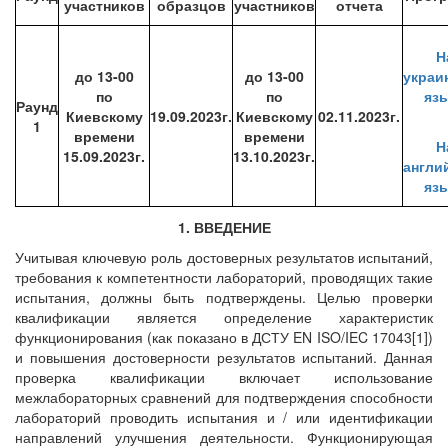
участников
образцов
участников
отчета
Н
до 13-00
до 13-00
украи
по
по
яз
Раунд
Киевскому
19.09.2023г.
Киевскому
02.11.2023г.
1
времени
времени
Н
15
.09.2023г.
13
.10.2023г.
англи
яз
1. ВВЕДЕНИЕ
Учитывая ключевую роль достоверных результатов испытаний,
требования к компетентности лабораторий, проводящих такие
испытания, должны быть подтверждены. Целью проверки
квалификации является определение характеристик
функционирования (как показано в ДСТУ EN ISO/IEC 17043[1])
и повышения достоверности результатов испытаний. Данная
проверка квалификации включает использование
межлабораторных сравнений для подтверждения способности
лабораторий проводить испытания и / или идентификации
направлений улучшения деятельности. Функционирующая