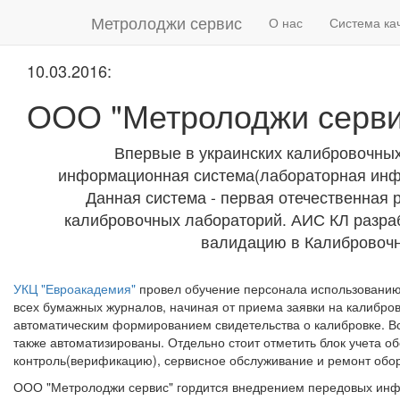
Метролоджи сервис
О нас
Система ка
10.03.2016:
ООО "Метролоджи серви
Впервые в украинских калибровочны
информационная система(лабораторная инфо
Данная система - первая отечественная 
калибровочных лабораторий. АИС КЛ разра
валидацию в Калибровочн
УКЦ "Евроакадемия"
провел обучение персонала использованию
всех бумажных журналов, начиная от приема заявки на калибров
автоматическим формированием свидетельства о калибровке. Вс
также автоматизированы. Отдельно стоит отметить блок учета о
контроль(верификацию), сервисное обслуживание и ремонт обо
ООО "Метролоджи сервис" гордится внедрением передовых инфо