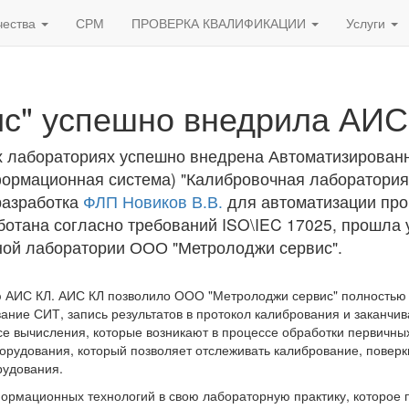
чества
СРМ
ПРОВЕРКА КВАЛИФИКАЦИИ
Услуги
с" успешно внедрила АИС
х лабораториях успешно внедрена Автоматизирован
рмационная система) "Калибровочная лаборатория
разработка
ФЛП Новиков В.В.
для автоматизации про
ботана согласно требований ISO\IEC 17025, прошла
ой лаборатории ООО "Метролоджи сервис".
 АИС КЛ. АИС КЛ позволило ООО "Метролоджи сервис" полностью о
ание СИТ, запись результатов в протокол калибрования и заканчив
е вычисления, которые возникают в процессе обработки первичны
борудования, который позволяет отслеживать калибрование, поверк
рудования.
рмационных технологий в свою лабораторную практику, которое 