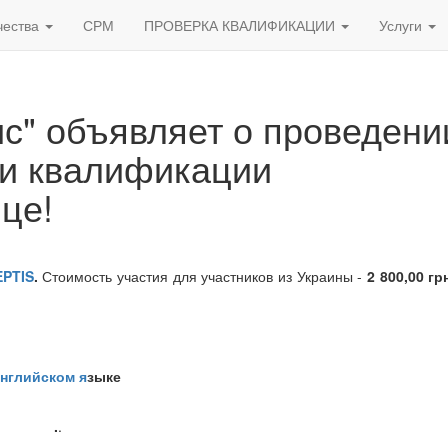
чества
СРМ
ПРОВЕРКА КВАЛИФИКАЦИИ
Услуги
с" объявляет о проведени
ки квалификации
це!
EPTIS
.
Стоимость участия для участников из Украины -
2 800,00 гр
нглийском я
зыке
.
.