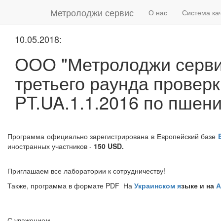
Метролоджи сервис
О нас
Система ка
10.05.2018:
ООО "Метролоджи серви
третьего раунда провер
PT.UA.1.1.2016 по пшени
Программа официально зарегистрирована в Европейский базе
иностранных участников -
150 USD.
Приглашаем все лаборатории к сотрудничеству!
Также, программа в формате PDF На
Украинском я
зыке и на
А
С уважением,